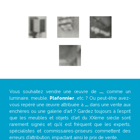
Vous souhaitez vendre une œuvre de
...
, comme un
luminaire, meuble,
Plafonnier
, etc. ? Ou peut-être avez-
vous repéré une œuvre attribuée à
...
dans une vente aux
enchères ou une galerie d’art ? Gardez toujours à l’esprit
que les meubles et objets d’art du XXème siècle sont
rarement signés et qu’il est fréquent que les experts,
spécialistes et commissaires-priseurs commettent des
erreurs d’attribution, impactant ainsi le prix de vente.