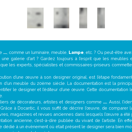
de
...
, comme un luminaire, meuble,
Lampe
, etc. ? Ou peut-être a
ne galerie d’art ? Gardez toujours à l’esprit que les meubles e
t que les experts, spécialistes et commissaires-priseurs commettent
attribution d’une œuvre à son designer original, est l’étape fondame
on d’un meuble du 20ème siècle. La documentation est la principal
tifier le designer et l’éditeur d’une œuvre. Cette documentation 
e.
iers de décorateurs, artistes et designers comme
...
. Aussi, l’id
. Grâce à Docantic, il vous suffit de décrire l’œuvre, de comparer l
es livres, magazines et revues anciennes dans lesquels l’œuvre a été 
ation ancienne, c’est-à-dire publiée du vivant de l’artiste. En eff
cle dédié à un évènement où était présent le designer sera bien m