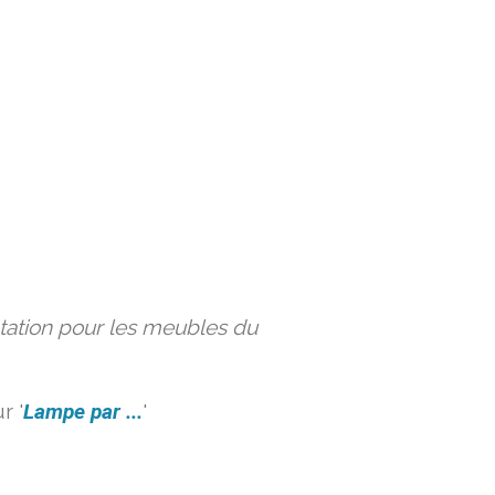
ation pour les meubles du
r '
Lampe par ...
'