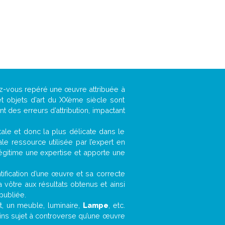
vez-vous repéré une œuvre attribuée à
t objets d’art du XXème siècle sont
 des erreurs d’attribution, impactant
ntale et donc la plus délicate dans le
e ressource utilisée par l’expert en
légitime une expertise et apporte une
entification d’une œuvre et sa correcte
a vôtre aux résultats obtenus et ainsi
publiée.
et, un meuble, luminaire,
Lampe
, etc.
oins sujet à controverse qu’une œuvre