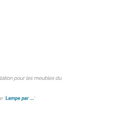
ation pour les meubles du
r '
Lampe par ...
'