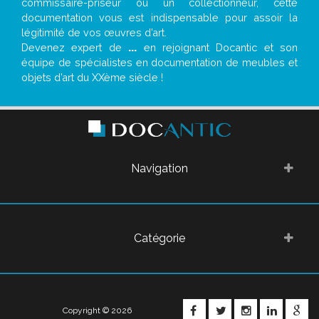
commissaire-priseur ou un collectionneur, cette
documentation vous est indispensable pour assoir la
légitimité de vos œuvres d’art.
Devenez expert de
...
en rejoignant Docantic et son
équipe de spécialistes en documentation de meubles et
objets d’art du XXème siècle !
Navigation
Catégorie
FACEBOOK
TWITTER
INSTAGRA
LINKE
G
Copyright © 2026