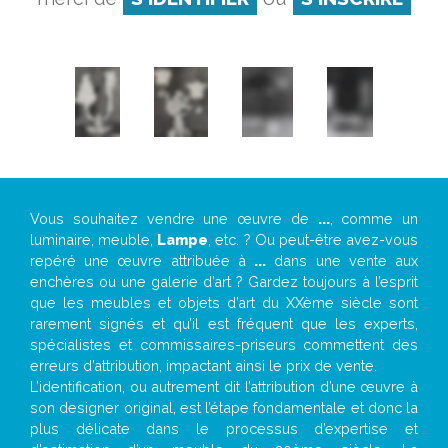
Vous souhaitez vendre une œuvre de
...
, comme un
luminaire, meuble,
Lampe
, etc. ? Ou peut-être avez-vous
repéré une œuvre attribuée à
...
dans une vente aux
enchères ou une galerie d’art ? Gardez toujours à l’esprit
que les meubles et objets d’art du XXème siècle sont
rarement signés et qu’il est fréquent que les experts,
spécialistes et commissaires-priseurs commettent des
erreurs d’attribution, impactant ainsi le prix de vente.
L’identification, ou autrement dit l’attribution d’une œuvre à
son designer original, est l’étape fondamentale et donc la
plus délicate dans le processus d’expertise et