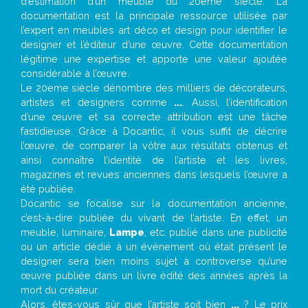
d’estimation d’un meuble du 20ème siècle. La
documentation est la principale ressource utilisée par
l’expert en meubles art déco et design pour identifier le
designer et l’éditeur d’une œuvre. Cette documentation
légitime une expertise et apporte une valeur ajoutée
considérable à l’œuvre.
Le 20eme siècle dénombre des milliers de décorateurs,
artistes et designers comme
...
. Aussi, l’identification
d’une œuvre et sa correcte attribution est une tâche
fastidieuse. Grâce à Docantic, il vous suffit de décrire
l’œuvre, de comparer la vôtre aux résultats obtenus et
ainsi connaître l’identité de l’artiste et les livres,
magazines et revues anciennes dans lesquels l’œuvre a
été publiée.
Docantic se focalise sur la documentation ancienne,
c’est-à-dire publiée du vivant de l’artiste. En effet, un
meuble, luminaire,
Lampe
, etc. publié dans une publicité
ou un article dédié à un évènement où était présent le
designer sera bien moins sujet à controverse qu’une
œuvre publiée dans un livre édité des années après la
mort du créateur.
Alors, êtes-vous sûr que l’artiste soit bien
...
? Le prix