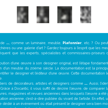
e de
...
, comme un luminaire, meuble,
Plafonnier
, etc. ? Ou pe
ères ou une galerie d’art ? Gardez toujours à l’esprit que les me
réquent que les experts, spécialistes et commissaires-priseurs c
attribution d’une œuvre à son designer original, est l’étape fondame
on d’un meuble du 20ème siècle. La documentation est la principal
tifier le designer et l’éditeur d’une œuvre. Cette documentation 
e.
iers de décorateurs, artistes et designers comme
...
. Aussi, l’id
. Grâce à Docantic, il vous suffit de décrire l’œuvre, de comparer l
es livres, magazines et revues anciennes dans lesquels l’œuvre a été 
ion ancienne, c’est-à-dire publiée du vivant de l’artiste. En effet,
cle dédié à un évènement où était présent le designer sera bien m