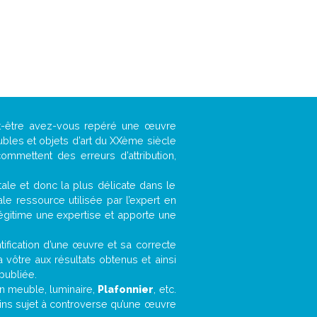
ut-être avez-vous repéré une œuvre
ubles et objets d’art du XXème siècle
ommettent des erreurs d’attribution,
ntale et donc la plus délicate dans le
e ressource utilisée par l’expert en
légitime une expertise et apporte une
entification d’une œuvre et sa correcte
a vôtre aux résultats obtenus et ainsi
publiée.
 un meuble, luminaire,
Plafonnier
, etc.
oins sujet à controverse qu’une œuvre