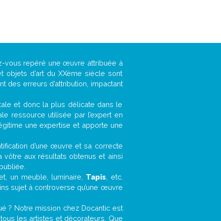
ez-vous repéré une œuvre attribuée à
t objets d’art du XXème siècle sont
 des erreurs d’attribution, impactant
ntale et donc la plus délicate dans le
e ressource utilisée par l’expert en
légitime une expertise et apporte une
entification d’une œuvre et sa correcte
a vôtre aux résultats obtenus et ainsi
publiée.
fet, un meuble, luminaire,
Tapis
, etc.
oins sujet à controverse qu’une œuvre
ué ? Notre mission chez Docantic est
ous les artistes et décorateurs. Que