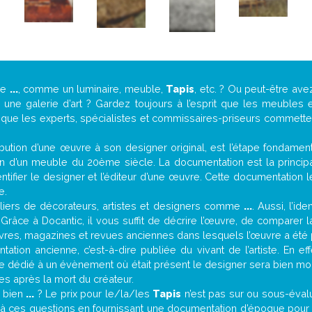
de
...
, comme un luminaire, meuble,
Tapis
, etc. ? Ou peut-être av
ne galerie d’art ? Gardez toujours à l’esprit que les meubles e
t que les experts, spécialistes et commissaires-priseurs commettent
attribution d’une œuvre à son designer original, est l’étape fondame
on d’un meuble du 20ème siècle. La documentation est la principal
tifier le designer et l’éditeur d’une œuvre. Cette documentation 
e.
iers de décorateurs, artistes et designers comme
...
. Aussi, l’id
. Grâce à Docantic, il vous suffit de décrire l’œuvre, de comparer l
es livres, magazines et revues anciennes dans lesquels l’œuvre a été 
ation ancienne, c’est-à-dire publiée du vivant de l’artiste. En ef
cle dédié à un évènement où était présent le designer sera bien m
es après la mort du créateur.
t bien
...
? Le prix pour le/la/les
Tapis
n’est pas sur ou sous-éval
à ces questions en fournissant une documentation d’époque pour t