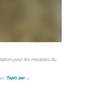
ation pour les meubles du
r '
Tapis par ...
'