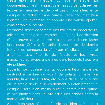
d’estimation d’un meuble du 20ème siècle. La
documentation est la principale ressource utilisée par
l’expert en meubles art déco et design pour identifier le
designer et l’éditeur d’une œuvre. Cette documentation
légitime une expertise et apporte une valeur ajoutée
considérable à l’œuvre.
Le 20eme siècle dénombre des milliers de décorateurs,
artistes et designers comme
...
. Aussi, l’identification
d’une œuvre et sa correcte attribution est une tâche
fastidieuse. Grâce à Docantic, il vous suffit de décrire
l’œuvre, de comparer la vôtre aux résultats obtenus et
ainsi connaître l’identité de l’artiste et les livres,
magazines et revues anciennes dans lesquels l’œuvre a
été publiée.
Docantic se focalise sur la documentation ancienne,
c’est-à-dire publiée du vivant de l’artiste. En effet, un
meuble, luminaire,
Lustre
, etc. publié dans une publicité
ou un article dédié à un évènement où était présent le
designer sera bien moins sujet à controverse qu’une
œuvre publiée dans un livre édité des années après la
mort du créateur.
Alors, êtes-vous sûr que l’artiste soit bien
...
? Le prix