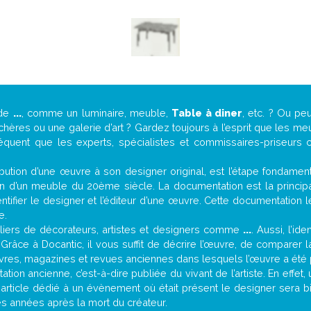
 de
...
, comme un luminaire, meuble,
Table à diner
, etc. ? Ou p
ères ou une galerie d’art ? Gardez toujours à l’esprit que les me
réquent que les experts, spécialistes et commissaires-priseurs c
attribution d’une œuvre à son designer original, est l’étape fondame
on d’un meuble du 20ème siècle. La documentation est la principal
tifier le designer et l’éditeur d’une œuvre. Cette documentation 
e.
iers de décorateurs, artistes et designers comme
...
. Aussi, l’id
. Grâce à Docantic, il vous suffit de décrire l’œuvre, de comparer l
es livres, magazines et revues anciennes dans lesquels l’œuvre a été 
tion ancienne, c’est-à-dire publiée du vivant de l’artiste. En effet
 article dédié à un évènement où était présent le designer sera 
s années après la mort du créateur.