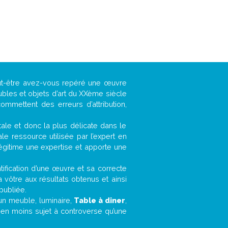
eut-être avez-vous repéré une œuvre
ubles et objets d’art du XXème siècle
ommettent des erreurs d’attribution,
ntale et donc la plus délicate dans le
e ressource utilisée par l’expert en
légitime une expertise et apporte une
entification d’une œuvre et sa correcte
a vôtre aux résultats obtenus et ainsi
publiée.
, un meuble, luminaire,
Table à diner
,
bien moins sujet à controverse qu’une