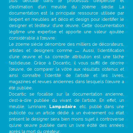
plus délicate dans le processus d’expertise et
d’estimation d’un meuble du 20ème siècle. La
documentation est la principale ressource utilisée par
l’expert en meubles art déco et design pour identifier le
designer et l’éditeur d’une œuvre. Cette documentation
légitime une expertise et apporte une valeur ajoutée
considérable à l’œuvre.
Le 20eme siècle dénombre des milliers de décorateurs,
artistes et designers comme
...
. Aussi, l’identification
d’une œuvre et sa correcte attribution est une tâche
fastidieuse. Grâce à Docantic, il vous suffit de décrire
l’œuvre, de comparer la vôtre aux résultats obtenus et
ainsi connaître l’identité de l’artiste et les livres,
magazines et revues anciennes dans lesquels l’œuvre a
été publiée.
Docantic se focalise sur la documentation ancienne,
c’est-à-dire publiée du vivant de l’artiste. En effet, un
meuble, luminaire,
Lampadaire
, etc. publié dans une
publicité ou un article dédié à un évènement où était
présent le designer sera bien moins sujet à controverse
qu’une œuvre publiée dans un livre édité des années
après la mort du créateur.