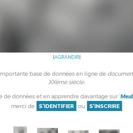
[
AGRANDIR
]
 importante base de données en ligne de
document
XXème siècle.
e de données et en apprendre davantage sur '
Meub
merci de
S'IDENTIFIER
ou
S'INSCRIRE