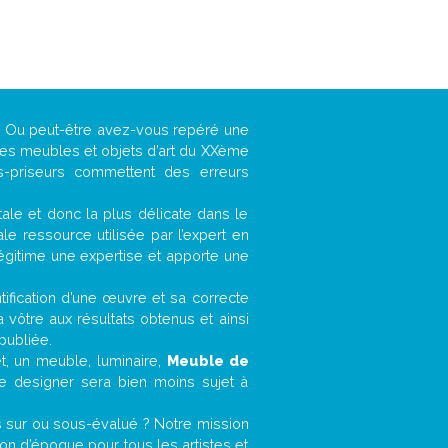
 ? Ou peut-être avez-vous repéré une
 les meubles et objets d’art du XXème
es-priseurs commettent des erreurs
ntale et donc la plus délicate dans le
e ressource utilisée par l’expert en
légitime une expertise et apporte une
entification d’une œuvre et sa correcte
a vôtre aux résultats obtenus et ainsi
publiée.
et, un meuble, luminaire,
Meuble de
le designer sera bien moins sujet à
s sur ou sous-évalué ? Notre mission
n d’époque pour tous les artistes et