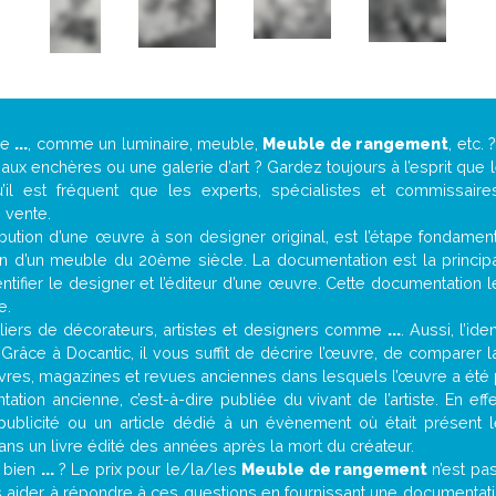
de
...
, comme un luminaire, meuble,
Meuble de rangement
, etc.
ux enchères ou une galerie d’art ? Gardez toujours à l’esprit que
’il est fréquent que les experts, spécialistes et commissair
e vente.
attribution d’une œuvre à son designer original, est l’étape fondame
on d’un meuble du 20ème siècle. La documentation est la principal
tifier le designer et l’éditeur d’une œuvre. Cette documentation 
e.
iers de décorateurs, artistes et designers comme
...
. Aussi, l’id
. Grâce à Docantic, il vous suffit de décrire l’œuvre, de comparer l
es livres, magazines et revues anciennes dans lesquels l’œuvre a été 
ation ancienne, c’est-à-dire publiée du vivant de l’artiste. En eff
 publicité ou un article dédié à un évènement où était présent 
ns un livre édité des années après la mort du créateur.
t bien
...
? Le prix pour le/la/les
Meuble de rangement
n’est pa
 aider à répondre à ces questions en fournissant une documentatio