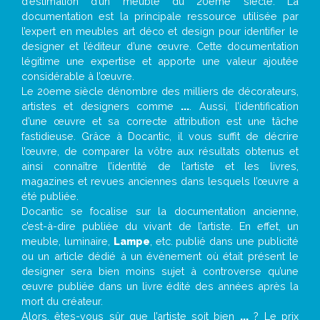
d’estimation d’un meuble du 20ème siècle. La
documentation est la principale ressource utilisée par
l’expert en meubles art déco et design pour identifier le
designer et l’éditeur d’une œuvre. Cette documentation
légitime une expertise et apporte une valeur ajoutée
considérable à l’œuvre.
Le 20eme siècle dénombre des milliers de décorateurs,
artistes et designers comme
...
. Aussi, l’identification
d’une œuvre et sa correcte attribution est une tâche
fastidieuse. Grâce à Docantic, il vous suffit de décrire
l’œuvre, de comparer la vôtre aux résultats obtenus et
ainsi connaître l’identité de l’artiste et les livres,
magazines et revues anciennes dans lesquels l’œuvre a
été publiée.
Docantic se focalise sur la documentation ancienne,
c’est-à-dire publiée du vivant de l’artiste. En effet, un
meuble, luminaire,
Lampe
, etc. publié dans une publicité
ou un article dédié à un évènement où était présent le
designer sera bien moins sujet à controverse qu’une
œuvre publiée dans un livre édité des années après la
mort du créateur.
Alors, êtes-vous sûr que l’artiste soit bien
...
? Le prix