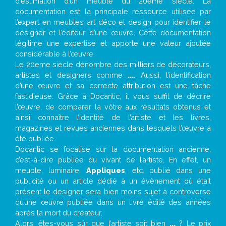
d’estimation d’un meuble du 20ème siècle. La
documentation est la principale ressource utilisée par
l’expert en meubles art déco et design pour identifier le
designer et l’éditeur d’une œuvre. Cette documentation
légitime une expertise et apporte une valeur ajoutée
considérable à l’œuvre.
Le 20eme siècle dénombre des milliers de décorateurs,
artistes et designers comme
...
. Aussi, l’identification
d’une œuvre et sa correcte attribution est une tâche
fastidieuse. Grâce à Docantic, il vous suffit de décrire
l’œuvre, de comparer la vôtre aux résultats obtenus et
ainsi connaître l’identité de l’artiste et les livres,
magazines et revues anciennes dans lesquels l’œuvre a
été publiée.
Docantic se focalise sur la documentation ancienne,
c’est-à-dire publiée du vivant de l’artiste. En effet, un
meuble, luminaire,
Appliques
, etc. publié dans une
publicité ou un article dédié à un évènement où était
présent le designer sera bien moins sujet à controverse
qu’une œuvre publiée dans un livre édité des années
après la mort du créateur.
Alors, êtes-vous sûr que l’artiste soit bien
...
? Le prix