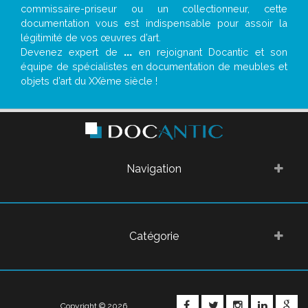
commissaire-priseur ou un collectionneur, cette
documentation vous est indispensable pour assoir la
légitimité de vos œuvres d’art.
Devenez expert de
...
en rejoignant Docantic et son
équipe de spécialistes en documentation de meubles et
objets d’art du XXème siècle !
Navigation
Catégorie
FACEBOOK
TWITTER
INSTAGRA
LINKE
G
Copyright © 2026