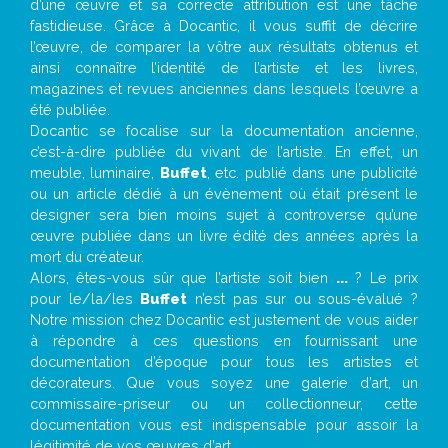
d’une œuvre et sa correcte attribution est une tâche
fastidieuse. Grâce à Docantic, il vous suffit de décrire
l’œuvre, de comparer la vôtre aux résultats obtenus et
ainsi connaître l’identité de l’artiste et les livres,
magazines et revues anciennes dans lesquels l’œuvre a
été publiée.
Docantic se focalise sur la documentation ancienne,
c’est-à-dire publiée du vivant de l’artiste. En effet, un
meuble, luminaire,
Buffet
, etc. publié dans une publicité
ou un article dédié à un évènement où était présent le
designer sera bien moins sujet à controverse qu’une
œuvre publiée dans un livre édité des années après la
mort du créateur.
Alors, êtes-vous sûr que l’artiste soit bien
...
? Le prix
pour le/la/les
Buffet
n’est pas sur ou sous-évalué ?
Notre mission chez Docantic est justement de vous aider
à répondre à ces questions en fournissant une
documentation d’époque pour tous les artistes et
décorateurs. Que vous soyez une galerie d’art, un
commissaire-priseur ou un collectionneur, cette
documentation vous est indispensable pour assoir la
légitimité de vos œuvres d’art.