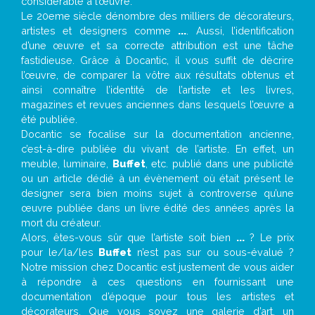
considérable à l’œuvre.
Le 20eme siècle dénombre des milliers de décorateurs,
artistes et designers comme
...
. Aussi, l’identification
d’une œuvre et sa correcte attribution est une tâche
fastidieuse. Grâce à Docantic, il vous suffit de décrire
l’œuvre, de comparer la vôtre aux résultats obtenus et
ainsi connaître l’identité de l’artiste et les livres,
magazines et revues anciennes dans lesquels l’œuvre a
été publiée.
Docantic se focalise sur la documentation ancienne,
c’est-à-dire publiée du vivant de l’artiste. En effet, un
meuble, luminaire,
Buffet
, etc. publié dans une publicité
ou un article dédié à un évènement où était présent le
designer sera bien moins sujet à controverse qu’une
œuvre publiée dans un livre édité des années après la
mort du créateur.
Alors, êtes-vous sûr que l’artiste soit bien
...
? Le prix
pour le/la/les
Buffet
n’est pas sur ou sous-évalué ?
Notre mission chez Docantic est justement de vous aider
à répondre à ces questions en fournissant une
documentation d’époque pour tous les artistes et
décorateurs. Que vous soyez une galerie d’art, un