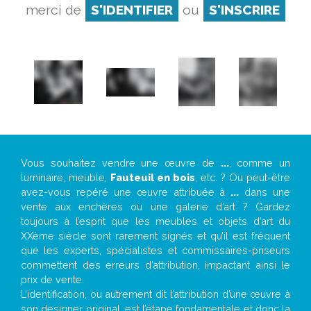
merci de
S'IDENTIFIER
ou
S'INSCRIRE
Vous souhaitez vendre une œuvre de
...
, comme un
luminaire, meuble,
Fauteuil en bois
, etc. ? Ou peut-être
avez-vous repéré une œuvre attribuée à
...
dans une
vente aux enchères ou une galerie d’art ? Gardez
toujours à l’esprit que les meubles et objets d’art du
XXème siècle sont rarement signés et qu’il est fréquent
que les experts, spécialistes et commissaires-priseurs
commettent des erreurs d’attribution, impactant ainsi le
prix de vente.
L’identification, ou autrement dit l’attribution d’une œuvre à
son designer original, est l’étape fondamentale et donc la