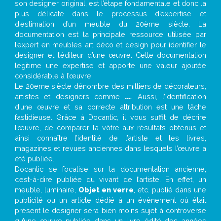
son designer original, est l’étape fondamentale et donc la
plus délicate dans le processus d’expertise et
d’estimation d’un meuble du 20ème siècle. La
documentation est la principale ressource utilisée par
l’expert en meubles art déco et design pour identifier le
designer et l’éditeur d’une œuvre. Cette documentation
légitime une expertise et apporte une valeur ajoutée
considérable à l’œuvre.
Le 20eme siècle dénombre des milliers de décorateurs,
artistes et designers comme
...
. Aussi, l’identification
d’une œuvre et sa correcte attribution est une tâche
fastidieuse. Grâce à Docantic, il vous suffit de décrire
l’œuvre, de comparer la vôtre aux résultats obtenus et
ainsi connaître l’identité de l’artiste et les livres,
magazines et revues anciennes dans lesquels l’œuvre a
été publiée.
Docantic se focalise sur la documentation ancienne,
c’est-à-dire publiée du vivant de l’artiste. En effet, un
meuble, luminaire,
Objet en verre
, etc. publié dans une
publicité ou un article dédié à un évènement où était
présent le designer sera bien moins sujet à controverse
qu’une œuvre publiée dans un livre édité des années