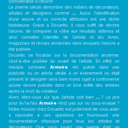
considérable à l’œuvre.
Le 20eme siècle dénombre des milliers de décorateurs,
artistes et designers comme
...
. Aussi, l’identification
d’une œuvre et sa correcte attribution est une tâche
fastidieuse. Grâce à Docantic, il vous suffit de décrire
l’œuvre, de comparer la vôtre aux résultats obtenus et
ainsi connaître l’identité de l’artiste et les livres,
magazines et revues anciennes dans lesquels l’œuvre a
été publiée.
Docantic se focalise sur la documentation ancienne,
c’est-à-dire publiée du vivant de l’artiste. En effet, un
meuble, luminaire,
Armoire
, etc. publié dans une
publicité ou un article dédié à un évènement où était
présent le designer sera bien moins sujet à controverse
qu’une œuvre publiée dans un livre édité des années
après la mort du créateur.
Alors, êtes-vous sûr que l’artiste soit bien
...
? Le prix
pour le/la/les
Armoire
n’est pas sur ou sous-évalué ?
Notre mission chez Docantic est justement de vous aider
à répondre à ces questions en fournissant une
documentation d’époque pour tous les artistes et
décorateurs. Que vous soyez une galerie d’art, un