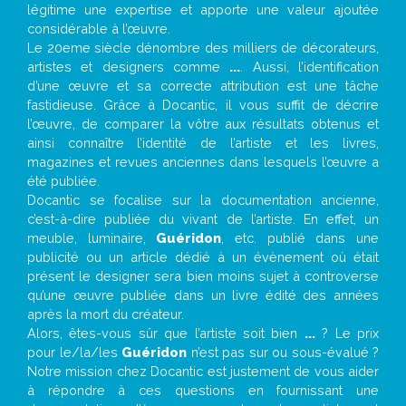
légitime une expertise et apporte une valeur ajoutée
considérable à l’œuvre.
Le 20eme siècle dénombre des milliers de décorateurs,
artistes et designers comme
...
. Aussi, l’identification
d’une œuvre et sa correcte attribution est une tâche
fastidieuse. Grâce à Docantic, il vous suffit de décrire
l’œuvre, de comparer la vôtre aux résultats obtenus et
ainsi connaître l’identité de l’artiste et les livres,
magazines et revues anciennes dans lesquels l’œuvre a
été publiée.
Docantic se focalise sur la documentation ancienne,
c’est-à-dire publiée du vivant de l’artiste. En effet, un
meuble, luminaire,
Guéridon
, etc. publié dans une
publicité ou un article dédié à un évènement où était
présent le designer sera bien moins sujet à controverse
qu’une œuvre publiée dans un livre édité des années
après la mort du créateur.
Alors, êtes-vous sûr que l’artiste soit bien
...
? Le prix
pour le/la/les
Guéridon
n’est pas sur ou sous-évalué ?
Notre mission chez Docantic est justement de vous aider
à répondre à ces questions en fournissant une