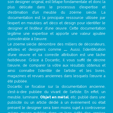
son designer original, est l’étape fondamentale et donc la
plus délicate dans le processus d’expertise et
d’estimation d’un meuble du 20ème siècle. La
documentation est la principale ressource utilisée par
l’expert en meubles art déco et design pour identifier le
designer et l’éditeur d’une œuvre. Cette documentation
légitime une expertise et apporte une valeur ajoutée
considérable à l’œuvre.
Le 20eme siècle dénombre des milliers de décorateurs,
artistes et designers comme
...
. Aussi, l’identification
d’une œuvre et sa correcte attribution est une tâche
fastidieuse. Grâce à Docantic, il vous suffit de décrire
l’œuvre, de comparer la vôtre aux résultats obtenus et
ainsi connaître l’identité de l’artiste et les livres,
magazines et revues anciennes dans lesquels l’œuvre a
été publiée.
Docantic se focalise sur la documentation ancienne,
c’est-à-dire publiée du vivant de l’artiste. En effet, un
meuble, luminaire,
Objet en métal
, etc. publié dans une
publicité ou un article dédié à un évènement où était
présent le designer sera bien moins sujet à controverse
qu’une œuvre publiée dans un livre édité des années