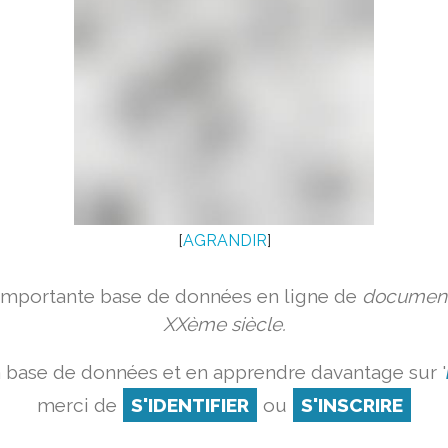
[
AGRANDIR
]
 importante base de données en ligne de
document
XXème siècle.
a base de données et en apprendre davantage sur '
merci de
S'IDENTIFIER
ou
S'INSCRIRE