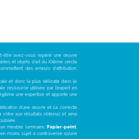
eut-être avez-vous repéré une œuvre
ubles et objets d’art du XXème siècle
ommettent des erreurs d’attribution,
ntale et donc la plus délicate dans le
e ressource utilisée par l’expert en
légitime une expertise et apporte une
entification d’une œuvre et sa correcte
a vôtre aux résultats obtenus et ainsi
publiée.
, un meuble, luminaire,
Papier-peint
,
bien moins sujet à controverse qu’une