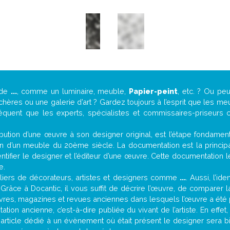
 de
...
, comme un luminaire, meuble,
Papier-peint
, etc. ? Ou p
ères ou une galerie d’art ? Gardez toujours à l’esprit que les me
réquent que les experts, spécialistes et commissaires-priseurs c
attribution d’une œuvre à son designer original, est l’étape fondame
on d’un meuble du 20ème siècle. La documentation est la principal
tifier le designer et l’éditeur d’une œuvre. Cette documentation 
e.
iers de décorateurs, artistes et designers comme
...
. Aussi, l’id
. Grâce à Docantic, il vous suffit de décrire l’œuvre, de comparer l
es livres, magazines et revues anciennes dans lesquels l’œuvre a été 
tion ancienne, c’est-à-dire publiée du vivant de l’artiste. En effet
 article dédié à un évènement où était présent le designer sera 