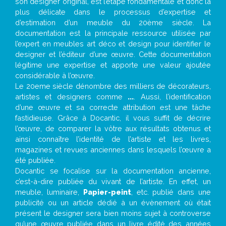
son designer original, est l’étape fondamentale et donc la
plus délicate dans le processus d’expertise et
d’estimation d’un meuble du 20ème siècle. La
documentation est la principale ressource utilisée par
l’expert en meubles art déco et design pour identifier le
designer et l’éditeur d’une œuvre. Cette documentation
légitime une expertise et apporte une valeur ajoutée
considérable à l’œuvre.
Le 20eme siècle dénombre des milliers de décorateurs,
artistes et designers comme
...
. Aussi, l’identification
d’une œuvre et sa correcte attribution est une tâche
fastidieuse. Grâce à Docantic, il vous suffit de décrire
l’œuvre, de comparer la vôtre aux résultats obtenus et
ainsi connaître l’identité de l’artiste et les livres,
magazines et revues anciennes dans lesquels l’œuvre a
été publiée.
Docantic se focalise sur la documentation ancienne,
c’est-à-dire publiée du vivant de l’artiste. En effet, un
meuble, luminaire,
Papier-peint
, etc. publié dans une
publicité ou un article dédié à un évènement où était
présent le designer sera bien moins sujet à controverse
qu’une œuvre publiée dans un livre édité des années