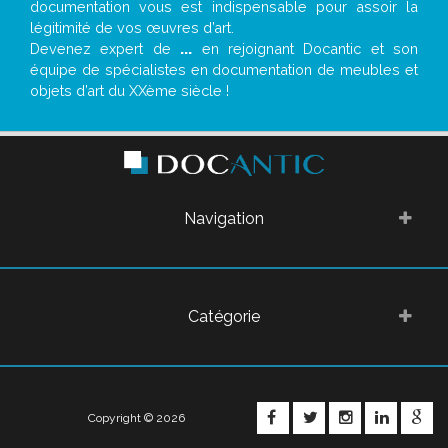
documentation vous est indispensable pour assoir la
légitimité de vos œuvres d’art.
Devenez expert de
...
en rejoignant Docantic et son
équipe de spécialistes en documentation de meubles et
objets d’art du XXème siècle !
Navigation
Catégorie
FACEBOOK
TWITTER
INSTAGRA
LINKE
G
Copyright © 2026