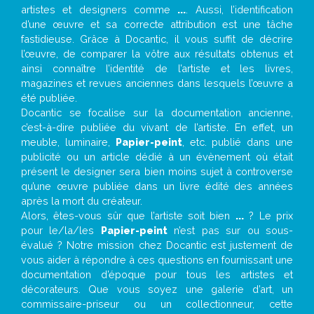
artistes et designers comme
...
. Aussi, l’identification
d’une œuvre et sa correcte attribution est une tâche
fastidieuse. Grâce à Docantic, il vous suffit de décrire
l’œuvre, de comparer la vôtre aux résultats obtenus et
ainsi connaître l’identité de l’artiste et les livres,
magazines et revues anciennes dans lesquels l’œuvre a
été publiée.
Docantic se focalise sur la documentation ancienne,
c’est-à-dire publiée du vivant de l’artiste. En effet, un
meuble, luminaire,
Papier-peint
, etc. publié dans une
publicité ou un article dédié à un évènement où était
présent le designer sera bien moins sujet à controverse
qu’une œuvre publiée dans un livre édité des années
après la mort du créateur.
Alors, êtes-vous sûr que l’artiste soit bien
...
? Le prix
pour le/la/les
Papier-peint
n’est pas sur ou sous-
évalué ? Notre mission chez Docantic est justement de
vous aider à répondre à ces questions en fournissant une
documentation d’époque pour tous les artistes et
décorateurs. Que vous soyez une galerie d’art, un
commissaire-priseur ou un collectionneur, cette