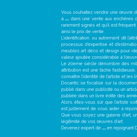
Vous souhaitez vendre une œuvre 
à
...
dans une vente aux enchères ou 
rarement signés et qu’il est fréquen
ainsi le prix de vente.
L’identification, ou autrement dit l’
processus d’expertise et d’estimati
meubles art déco et design pour iden
valeur ajoutée considérable à l’œuvr
Le 20eme siècle dénombre des mill
attribution est une tâche fastidieuse
connaître l’identité de l’artiste et l
Docantic se focalise sur la documenta
publié dans une publicité ou un arti
publiée dans un livre édité des anné
Alors, êtes-vous sûr que l’artiste so
est justement de vous aider à répon
Que vous soyez une galerie d’art, u
légitimité de vos œuvres d’art.
Devenez expert de
...
en rejoignant 