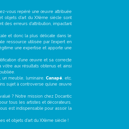
avez-vous repéré une œuvre attribuée
et objets d’art du XXème siècle sont
 des erreurs d’attribution, impactant
ntale et donc la plus délicate dans le
e ressource utilisée par l’expert en
légitime une expertise et apporte une
entification d’une œuvre et sa correcte
a vôtre aux résultats obtenus et ainsi
publiée.
t, un meuble, luminaire,
Canapé
, etc.
oins sujet à controverse qu’une œuvre
valué ? Notre mission chez Docantic
ur tous les artistes et décorateurs.
ous est indispensable pour assoir la
s et objets d’art du XXème siècle !