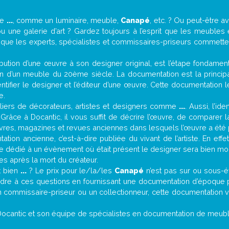
de
...
, comme un luminaire, meuble,
Canapé
, etc. ? Ou peut-être 
une galerie d’art ? Gardez toujours à l’esprit que les meubles 
t que les experts, spécialistes et commissaires-priseurs commettent
attribution d’une œuvre à son designer original, est l’étape fondame
on d’un meuble du 20ème siècle. La documentation est la principal
tifier le designer et l’éditeur d’une œuvre. Cette documentation 
e.
iers de décorateurs, artistes et designers comme
...
. Aussi, l’id
. Grâce à Docantic, il vous suffit de décrire l’œuvre, de comparer l
es livres, magazines et revues anciennes dans lesquels l’œuvre a été 
tion ancienne, c’est-à-dire publiée du vivant de l’artiste. En effe
cle dédié à un évènement où était présent le designer sera bien m
es après la mort du créateur.
it bien
...
? Le prix pour le/la/les
Canapé
n’est pas sur ou sous-é
dre à ces questions en fournissant une documentation d’époque po
n commissaire-priseur ou un collectionneur, cette documentation v
Docantic et son équipe de spécialistes en documentation de meuble