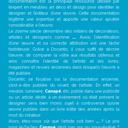
documentation est la principale ressource utilisée par
l’expert en meubles art déco et design pour identifier le
designer et l’éditeur d’une œuvre. Cette documentation
légitime une expertise et apporte une valeur ajoutée
considérable à l’œuvre.
Le 20eme siècle dénombre des milliers de décorateurs,
artistes et designers comme
...
. Aussi, l’identification
d’une œuvre et sa correcte attribution est une tâche
fastidieuse. Grâce à Docantic, il vous suffit de décrire
l’œuvre, de comparer la vôtre aux résultats obtenus et
ainsi connaître l’identité de l’artiste et les livres,
magazines et revues anciennes dans lesquels l’œuvre a
été publiée.
Docantic se focalise sur la documentation ancienne,
c’est-à-dire publiée du vivant de l’artiste. En effet, un
meuble, luminaire,
Canapé
, etc. publié dans une publicité
ou un article dédié à un évènement où était présent le
designer sera bien moins sujet à controverse qu’une
œuvre publiée dans un livre édité des années après la
mort du créateur.
Alors, êtes-vous sûr que l’artiste soit bien
...
? Le prix
pour le/la/les
Canapé
n’est pas sur ou sous-évalué ?