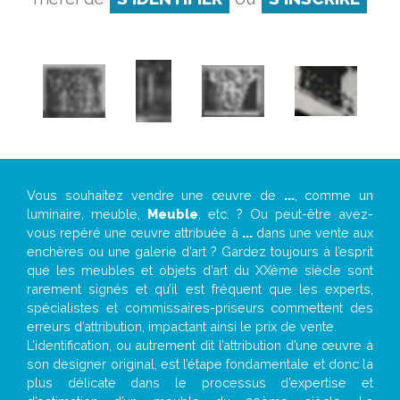
Vous souhaitez vendre une œuvre de
...
, comme un
luminaire, meuble,
Meuble
, etc. ? Ou peut-être avez-
vous repéré une œuvre attribuée à
...
dans une vente aux
enchères ou une galerie d’art ? Gardez toujours à l’esprit
que les meubles et objets d’art du XXème siècle sont
rarement signés et qu’il est fréquent que les experts,
spécialistes et commissaires-priseurs commettent des
erreurs d’attribution, impactant ainsi le prix de vente.
L’identification, ou autrement dit l’attribution d’une œuvre à
son designer original, est l’étape fondamentale et donc la
plus délicate dans le processus d’expertise et