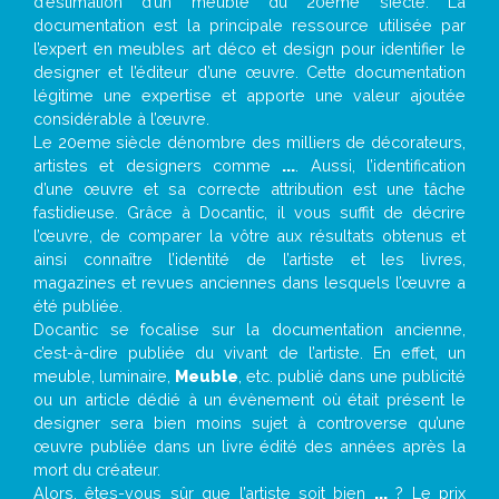
d’estimation d’un meuble du 20ème siècle. La
documentation est la principale ressource utilisée par
l’expert en meubles art déco et design pour identifier le
designer et l’éditeur d’une œuvre. Cette documentation
légitime une expertise et apporte une valeur ajoutée
considérable à l’œuvre.
Le 20eme siècle dénombre des milliers de décorateurs,
artistes et designers comme
...
. Aussi, l’identification
d’une œuvre et sa correcte attribution est une tâche
fastidieuse. Grâce à Docantic, il vous suffit de décrire
l’œuvre, de comparer la vôtre aux résultats obtenus et
ainsi connaître l’identité de l’artiste et les livres,
magazines et revues anciennes dans lesquels l’œuvre a
été publiée.
Docantic se focalise sur la documentation ancienne,
c’est-à-dire publiée du vivant de l’artiste. En effet, un
meuble, luminaire,
Meuble
, etc. publié dans une publicité
ou un article dédié à un évènement où était présent le
designer sera bien moins sujet à controverse qu’une
œuvre publiée dans un livre édité des années après la
mort du créateur.
Alors, êtes-vous sûr que l’artiste soit bien
...
? Le prix