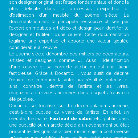
son designer original, est l’étape fondamentale et donc la
plus délicate dans le processus d’expertise et
d’estimation d’un meuble du 20ème siècle. La
documentation est la principale ressource utilisée par
l’expert en meubles art déco et design pour identifier le
designer et l’éditeur d’une œuvre. Cette documentation
légitime une expertise et apporte une valeur ajoutée
considérable à l’œuvre.
Le 20eme siècle dénombre des milliers de décorateurs,
artistes et designers comme
...
. Aussi, l’identification
d’une œuvre et sa correcte attribution est une tâche
fastidieuse. Grâce à Docantic, il vous suffit de décrire
l’œuvre, de comparer la vôtre aux résultats obtenus et
ainsi connaître l’identité de l’artiste et les livres,
magazines et revues anciennes dans lesquels l’œuvre a
été publiée.
Docantic se focalise sur la documentation ancienne,
c’est-à-dire publiée du vivant de l’artiste. En effet, un
meuble, luminaire,
Fauteuil de salon
, etc. publié dans
une publicité ou un article dédié à un évènement où était
présent le designer sera bien moins sujet à controverse
qu’une œuvre publiée dans un livre édité des années