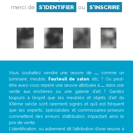
merci de
S'IDENTIFIER
ou
S'INSCRIRE
Vous souhaitez vendre une œuvre de
...
, comme un
luminaire, meuble,
Fauteuil de salon
, etc. ? Ou peut-
être avez-vous repéré une œuvre attribuée à
...
dans une
vente aux enchères ou une galerie d’art ? Gardez
toujours à l’esprit que les meubles et objets d’art du
XXème siècle sont rarement signés et qu’il est fréquent
que les experts, spécialistes et commissaires-priseurs
commettent des erreurs d’attribution, impactant ainsi le
prix de vente.
L’identification, ou autrement dit l’attribution d’une œuvre à