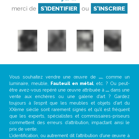
merci de
S'IDENTIFIER
ou
S'INSCRIRE
Vous souhaitez vendre une œuvre de
...
, comme un
luminaire, meuble,
Fauteuil en métal
, etc. ? Ou peut-
être avez-vous repéré une œuvre attribuée à
...
dans une
vente aux enchères ou une galerie d’art ? Gardez
toujours à l’esprit que les meubles et objets d’art du
XXème siècle sont rarement signés et qu’il est fréquent
que les experts, spécialistes et commissaires-priseurs
commettent des erreurs d’attribution, impactant ainsi le
prix de vente.
L’identification, ou autrement dit l’attribution d’une œuvre à