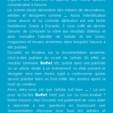
considérable à l’œuvre.
Le 20eme siècle dénombre des milliers de décorateurs,
artistes et designers comme
...
. Aussi, l’identification
d’une œuvre et sa correcte attribution est une tâche
fastidieuse. Grâce à Docantic, il vous suffit de décrire
l’œuvre, de comparer la vôtre aux résultats obtenus et
ainsi connaître l’identité de l’artiste et les livres,
magazines et revues anciennes dans lesquels l’œuvre a
été publiée.
Docantic se focalise sur la documentation ancienne,
c’est-à-dire publiée du vivant de l’artiste. En effet, un
meuble, luminaire,
Buffet
, etc. publié dans une publicité
ou un article dédié à un évènement où était présent le
designer sera bien moins sujet à controverse qu’une
œuvre publiée dans un livre édité des années après la
mort du créateur.
Alors, êtes-vous sûr que l’artiste soit bien
...
? Le prix
pour le/la/les
Buffet
n’est pas sur ou sous-évalué ?
Notre mission chez Docantic est justement de vous aider
à répondre à ces questions en fournissant une
documentation d’époque pour tous les artistes et