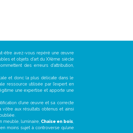
eut-être avez-vous repéré une œuvre
ubles et objets d’art du XXème siècle
ommettent des erreurs d’attribution,
ntale et donc la plus délicate dans le
e ressource utilisée par l’expert en
légitime une expertise et apporte une
entification d’une œuvre et sa correcte
a vôtre aux résultats obtenus et ainsi
publiée.
 un meuble, luminaire,
Chaise en bois
,
bien moins sujet à controverse qu’une