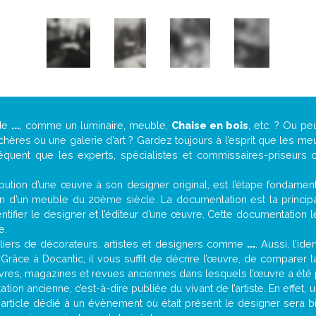
 de
...
, comme un luminaire, meuble,
Chaise en bois
, etc. ? Ou p
ères ou une galerie d’art ? Gardez toujours à l’esprit que les me
réquent que les experts, spécialistes et commissaires-priseurs c
attribution d’une œuvre à son designer original, est l’étape fondame
on d’un meuble du 20ème siècle. La documentation est la principal
tifier le designer et l’éditeur d’une œuvre. Cette documentation 
e.
iers de décorateurs, artistes et designers comme
...
. Aussi, l’id
. Grâce à Docantic, il vous suffit de décrire l’œuvre, de comparer l
es livres, magazines et revues anciennes dans lesquels l’œuvre a été 
ion ancienne, c’est-à-dire publiée du vivant de l’artiste. En effet,
 article dédié à un évènement où était présent le designer sera 