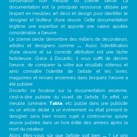
d’estimation d’un meuble du 20ème siècle. La
documentation est la principale ressource utilisée par
l’expert en meubles art déco et design pour identifier le
designer et l’éditeur d’une œuvre. Cette documentation
légitime une expertise et apporte une valeur ajoutée
considérable à l’œuvre.
Le 20eme siècle dénombre des milliers de décorateurs,
artistes et designers comme
...
. Aussi, l’identification
d’une œuvre et sa correcte attribution est une tâche
fastidieuse. Grâce à Docantic, il vous suffit de décrire
l’œuvre, de comparer la vôtre aux résultats obtenus et
ainsi connaître l’identité de l’artiste et les livres,
magazines et revues anciennes dans lesquels l’œuvre a
été publiée.
Docantic se focalise sur la documentation ancienne,
c’est-à-dire publiée du vivant de l’artiste. En effet, un
meuble, luminaire,
Table
, etc. publié dans une publicité
ou un article dédié à un évènement où était présent le
designer sera bien moins sujet à controverse qu’une
œuvre publiée dans un livre édité des années après la
mort du créateur.
Alors, êtes-vous sûr que l’artiste soit bien
...
? Le prix