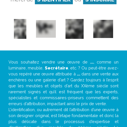
Vous souhaitez vendre une œuvre de
...
, comme un
luminaire, meuble,
Secrétaire
, etc. ? Ou peut-être avez-
vous repéré une œuvre attribuée à
...
dans une vente aux
enchères ou une galerie d’art ? Gardez toujours à l’esprit
que les meubles et objets d’art du XXème siècle sont
rarement signés et qu’il est fréquent que les experts,
spécialistes et commissaires-priseurs commettent des
erreurs d’attribution, impactant ainsi le prix de vente.
L’identification, ou autrement dit l’attribution d’une œuvre à
son designer original, est l’étape fondamentale et donc la
plus délicate dans le processus d’expertise et