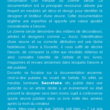
d’estimation d’un meuble du 20ème siècle. La
documentation est la principale ressource utilisée par
l’expert en meubles art déco et design pour identifier le
designer et l’éditeur d’une œuvre. Cette documentation
légitime une expertise et apporte une valeur ajoutée
considérable à l’œuvre.
Le 20eme siècle dénombre des milliers de décorateurs,
artistes et designers comme
...
. Aussi, l’identification
d’une œuvre et sa correcte attribution est une tâche
fastidieuse. Grâce à Docantic, il vous suffit de décrire
l’œuvre, de comparer la vôtre aux résultats obtenus et
ainsi connaître l’identité de l’artiste et les livres,
magazines et revues anciennes dans lesquels l’œuvre a
été publiée.
Docantic se focalise sur la documentation ancienne,
c’est-à-dire publiée du vivant de l’artiste. En effet, un
meuble, luminaire,
Secrétaire
, etc. publié dans une
publicité ou un article dédié à un évènement où était
présent le designer sera bien moins sujet à controverse
qu’une œuvre publiée dans un livre édité des années
après la mort du créateur.
Alors, êtes-vous sûr que l’artiste soit bien
...
? Le prix