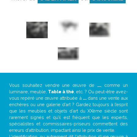
Vous souhaitez vendre une œuvre de
...
, comme un
luminaire, meuble,
Table à thé
, etc. ? Ou peut-être avez-
vous repéré une œuvre attribuée à
...
dans une vente aux
enchères ou une galerie d’art ? Gardez toujours à l’esprit
que les meubles et objets d’art du XXème siècle sont
rarement signés et qu’il est fréquent que les experts,
spécialistes et commissaires-priseurs commettent des
erreurs d’attribution, impactant ainsi le prix de vente.
L’identification, ou autrement dit l’attribution d’une œuvre à