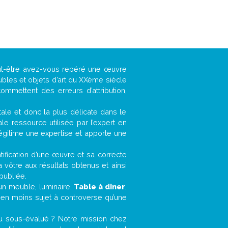
eut-être avez-vous repéré une œuvre
ubles et objets d’art du XXème siècle
ommettent des erreurs d’attribution,
ntale et donc la plus délicate dans le
e ressource utilisée par l’expert en
légitime une expertise et apporte une
entification d’une œuvre et sa correcte
a vôtre aux résultats obtenus et ainsi
publiée.
, un meuble, luminaire,
Table à diner
,
bien moins sujet à controverse qu’une
u sous-évalué ? Notre mission chez