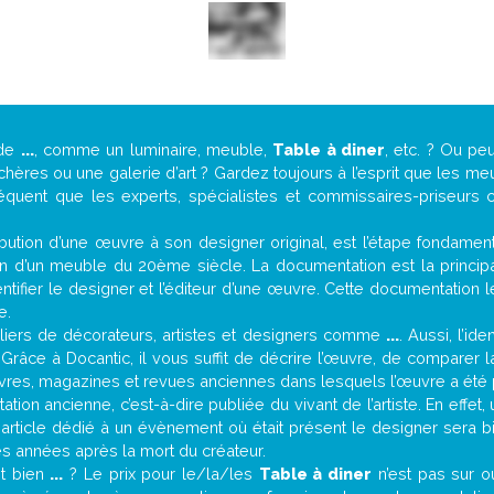
 de
...
, comme un luminaire, meuble,
Table à diner
, etc. ? Ou p
ères ou une galerie d’art ? Gardez toujours à l’esprit que les me
réquent que les experts, spécialistes et commissaires-priseurs c
attribution d’une œuvre à son designer original, est l’étape fondame
on d’un meuble du 20ème siècle. La documentation est la principal
tifier le designer et l’éditeur d’une œuvre. Cette documentation 
e.
iers de décorateurs, artistes et designers comme
...
. Aussi, l’id
. Grâce à Docantic, il vous suffit de décrire l’œuvre, de comparer l
es livres, magazines et revues anciennes dans lesquels l’œuvre a été 
tion ancienne, c’est-à-dire publiée du vivant de l’artiste. En effet
 article dédié à un évènement où était présent le designer sera 
s années après la mort du créateur.
it bien
...
? Le prix pour le/la/les
Table à diner
n’est pas sur o