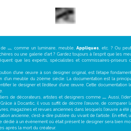
e de
...
, comme un luminaire, meuble,
Appliques
, etc. ? Ou pe
ères ou une galerie d’art ? Gardez toujours à l’esprit que les me
réquent que les experts, spécialistes et commissaires-priseurs c
attribution d’une œuvre à son designer original, est l’étape fondame
on d’un meuble du 20ème siècle. La documentation est la principal
tifier le designer et l’éditeur d’une œuvre. Cette documentation 
e.
iers de décorateurs, artistes et designers comme
...
. Aussi, l’id
. Grâce à Docantic, il vous suffit de décrire l’œuvre, de comparer l
es livres, magazines et revues anciennes dans lesquels l’œuvre a été 
ion ancienne, c’est-à-dire publiée du vivant de l’artiste. En effet,
cle dédié à un évènement où était présent le designer sera bien m
es après la mort du créateur.