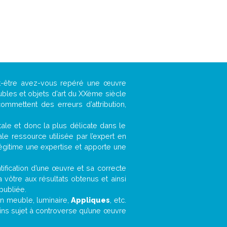
ut-être avez-vous repéré une œuvre
ubles et objets d’art du XXème siècle
ommettent des erreurs d’attribution,
ntale et donc la plus délicate dans le
e ressource utilisée par l’expert en
légitime une expertise et apporte une
entification d’une œuvre et sa correcte
a vôtre aux résultats obtenus et ainsi
publiée.
 un meuble, luminaire,
Appliques
, etc.
oins sujet à controverse qu’une œuvre