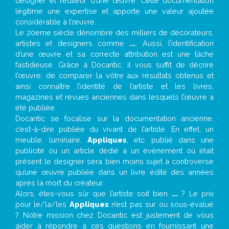
designer et l’éditeur d’une œuvre. Cette documentation
légitime une expertise et apporte une valeur ajoutée
considérable à l’œuvre.
Le 20eme siècle dénombre des milliers de décorateurs,
artistes et designers comme
...
. Aussi, l’identification
d’une œuvre et sa correcte attribution est une tâche
fastidieuse. Grâce à Docantic, il vous suffit de décrire
l’œuvre, de comparer la vôtre aux résultats obtenus et
ainsi connaître l’identité de l’artiste et les livres,
magazines et revues anciennes dans lesquels l’œuvre a
été publiée.
Docantic se focalise sur la documentation ancienne,
c’est-à-dire publiée du vivant de l’artiste. En effet, un
meuble, luminaire,
Appliques
, etc. publié dans une
publicité ou un article dédié à un évènement où était
présent le designer sera bien moins sujet à controverse
qu’une œuvre publiée dans un livre édité des années
après la mort du créateur.
Alors, êtes-vous sûr que l’artiste soit bien
...
? Le prix
pour le/la/les
Appliques
n’est pas sur ou sous-évalué
? Notre mission chez Docantic est justement de vous
aider à répondre à ces questions en fournissant une