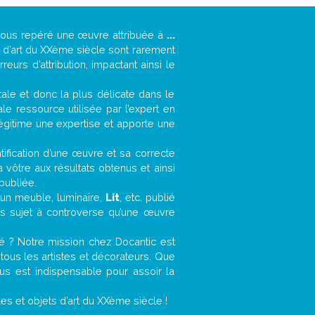
-vous repéré une œuvre attribuée à
...
s d’art du XXème siècle sont rarement
urs d’attribution, impactant ainsi le
ntale et donc la plus délicate dans le
e ressource utilisée par l’expert en
légitime une expertise et apporte une
entification d’une œuvre et sa correcte
a vôtre aux résultats obtenus et ainsi
publiée.
, un meuble, luminaire,
Lit
, etc. publié
ns sujet à controverse qu’une œuvre
é ? Notre mission chez Docantic est
ous les artistes et décorateurs. Que
us est indispensable pour assoir la
s et objets d’art du XXème siècle !