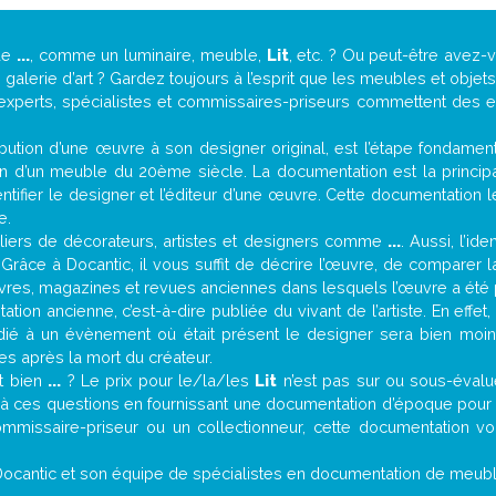
de
...
, comme un luminaire, meuble,
Lit
, etc. ? Ou peut-être avez
alerie d’art ? Gardez toujours à l’esprit que les meubles et objet
 experts, spécialistes et commissaires-priseurs commettent des erre
attribution d’une œuvre à son designer original, est l’étape fondame
on d’un meuble du 20ème siècle. La documentation est la principal
tifier le designer et l’éditeur d’une œuvre. Cette documentation 
e.
iers de décorateurs, artistes et designers comme
...
. Aussi, l’id
. Grâce à Docantic, il vous suffit de décrire l’œuvre, de comparer l
es livres, magazines et revues anciennes dans lesquels l’œuvre a été 
tion ancienne, c’est-à-dire publiée du vivant de l’artiste. En effet
édié à un évènement où était présent le designer sera bien moi
es après la mort du créateur.
it bien
...
? Le prix pour le/la/les
Lit
n’est pas sur ou sous-évalu
à ces questions en fournissant une documentation d’époque pour t
ommissaire-priseur ou un collectionneur, cette documentation vo
Docantic et son équipe de spécialistes en documentation de meuble