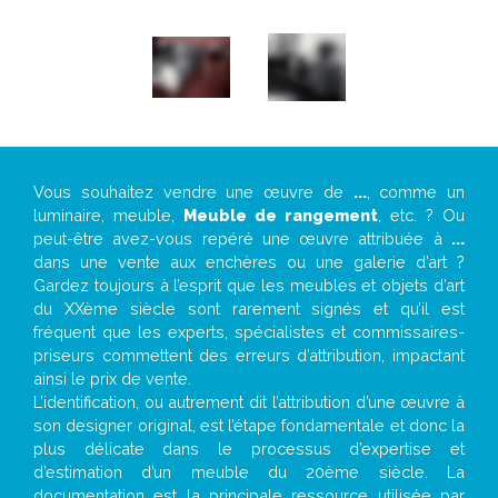
Vous souhaitez vendre une œuvre de
...
, comme un
luminaire, meuble,
Meuble de rangement
, etc. ? Ou
peut-être avez-vous repéré une œuvre attribuée à
...
dans une vente aux enchères ou une galerie d’art ?
Gardez toujours à l’esprit que les meubles et objets d’art
du XXème siècle sont rarement signés et qu’il est
fréquent que les experts, spécialistes et commissaires-
priseurs commettent des erreurs d’attribution, impactant
ainsi le prix de vente.
L’identification, ou autrement dit l’attribution d’une œuvre à
son designer original, est l’étape fondamentale et donc la
plus délicate dans le processus d’expertise et
d’estimation d’un meuble du 20ème siècle. La
documentation est la principale ressource utilisée par