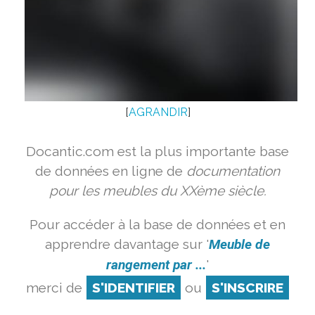
[
AGRANDIR
]
Docantic.com est la plus importante base
de données en ligne de
documentation
pour les meubles du XXème siècle.
Pour accéder à la base de données et en
apprendre davantage sur '
Meuble de
rangement par ...
'
merci de
S'IDENTIFIER
ou
S'INSCRIRE