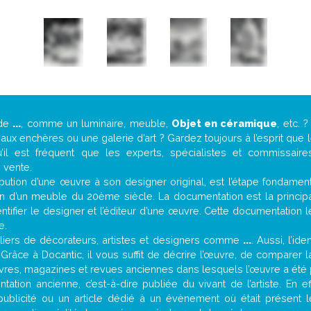
 de
...
, comme un luminaire, meuble,
Objet en céramique
, etc.
ux enchères ou une galerie d’art ? Gardez toujours à l’esprit que
’il est fréquent que les experts, spécialistes et commissair
e vente.
attribution d’une œuvre à son designer original, est l’étape fondame
on d’un meuble du 20ème siècle. La documentation est la principal
tifier le designer et l’éditeur d’une œuvre. Cette documentation 
e.
iers de décorateurs, artistes et designers comme
...
. Aussi, l’id
. Grâce à Docantic, il vous suffit de décrire l’œuvre, de comparer l
es livres, magazines et revues anciennes dans lesquels l’œuvre a été 
ation ancienne, c’est-à-dire publiée du vivant de l’artiste. En e
publicité ou un article dédié à un évènement où était présent 