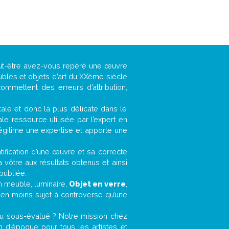
eut-être avez-vous repéré une œuvre
ubles et objets d’art du XXème siècle
ommettent des erreurs d’attribution,
ntale et donc la plus délicate dans le
e ressource utilisée par l’expert en
légitime une expertise et apporte une
entification d’une œuvre et sa correcte
a vôtre aux résultats obtenus et ainsi
publiée.
un meuble, luminaire,
Objet en verre
,
bien moins sujet à controverse qu’une
ou sous-évalué ? Notre mission chez
 d’époque pour tous les artistes et