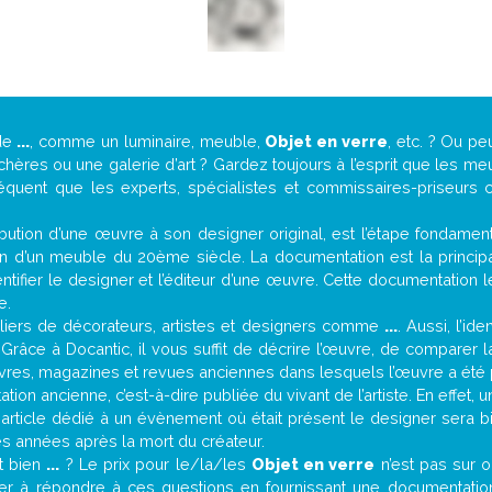
de
...
, comme un luminaire, meuble,
Objet en verre
, etc. ? Ou p
ères ou une galerie d’art ? Gardez toujours à l’esprit que les me
réquent que les experts, spécialistes et commissaires-priseurs c
attribution d’une œuvre à son designer original, est l’étape fondame
on d’un meuble du 20ème siècle. La documentation est la principal
tifier le designer et l’éditeur d’une œuvre. Cette documentation 
e.
iers de décorateurs, artistes et designers comme
...
. Aussi, l’id
. Grâce à Docantic, il vous suffit de décrire l’œuvre, de comparer l
es livres, magazines et revues anciennes dans lesquels l’œuvre a été 
ion ancienne, c’est-à-dire publiée du vivant de l’artiste. En effet, 
 article dédié à un évènement où était présent le designer sera 
s années après la mort du créateur.
it bien
...
? Le prix pour le/la/les
Objet en verre
n’est pas sur 
er à répondre à ces questions en fournissant une documentation