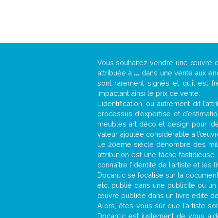
Vous souhaitez vendre une œuvre 
attribuée à
...
dans une vente aux ench
sont rarement signés et qu’il est f
impactant ainsi le prix de vente.
L’identification, ou autrement dit l’
processus d’expertise et d’estimati
meubles art déco et design pour iden
valeur ajoutée considérable à l’œuvr
Le 20eme siècle dénombre des mill
attribution est une tâche fastidieuse
connaître l’identité de l’artiste et l
Docantic se focalise sur la documentat
etc. publié dans une publicité ou un
œuvre publiée dans un livre édité de
Alors, êtes-vous sûr que l’artiste so
Docantic est justement de vous aid