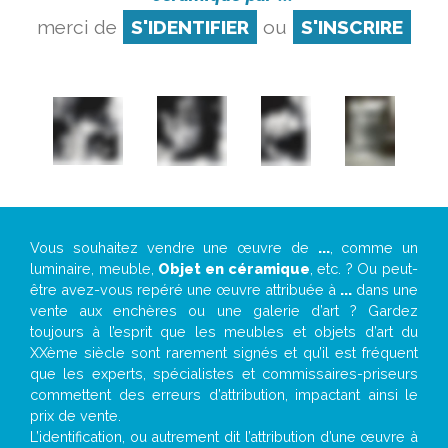
merci de
S'IDENTIFIER
ou
S'INSCRIRE
Vous souhaitez vendre une œuvre de
...
, comme un
luminaire, meuble,
Objet en céramique
, etc. ? Ou peut-
être avez-vous repéré une œuvre attribuée à
...
dans une
vente aux enchères ou une galerie d’art ? Gardez
toujours à l’esprit que les meubles et objets d’art du
XXème siècle sont rarement signés et qu’il est fréquent
que les experts, spécialistes et commissaires-priseurs
commettent des erreurs d’attribution, impactant ainsi le
prix de vente.
L’identification, ou autrement dit l’attribution d’une œuvre à