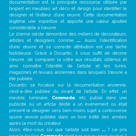
documentation est la principale ressource utilisée par
l’expert en meubles art déco et design pour identifier le
designer et l’éditeur d’une œuvre. Cette documentation
légitime une expertise et apporte une valeur ajoutée
considérable à l’œuvre.
Le 20eme siècle dénombre des milliers de décorateurs,
artistes et designers comme
...
. Aussi, l’identification
d’une œuvre et sa correcte attribution est une tâche
fastidieuse. Grâce à Docantic, il vous suffit de décrire
l’œuvre, de comparer la vôtre aux résultats obtenus et
ainsi connaître l’identité de l’artiste et les livres,
magazines et revues anciennes dans lesquels l’œuvre a
été publiée.
Docantic se focalise sur la documentation ancienne,
c’est-à-dire publiée du vivant de l’artiste. En effet, un
meuble, luminaire,
Commode
, etc. publié dans une
publicité ou un article dédié à un évènement où était
présent le designer sera bien moins sujet à controverse
qu’une œuvre publiée dans un livre édité des années
après la mort du créateur.
Alors, êtes-vous sûr que l’artiste soit bien
...
? Le prix
pour le/la/les
Commode
n’est pas sur ou sous-évalué ?