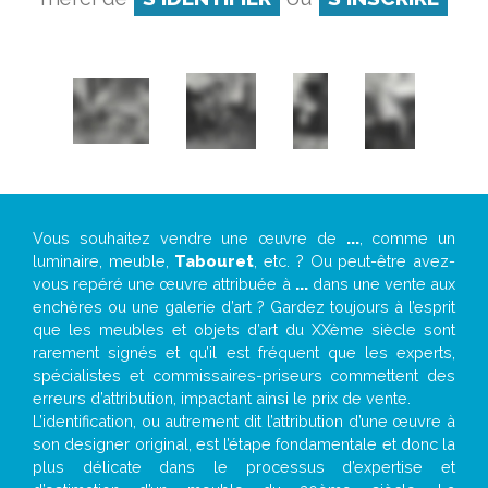
Vous souhaitez vendre une œuvre de
...
, comme un
luminaire, meuble,
Tabouret
, etc. ? Ou peut-être avez-
vous repéré une œuvre attribuée à
...
dans une vente aux
enchères ou une galerie d’art ? Gardez toujours à l’esprit
que les meubles et objets d’art du XXème siècle sont
rarement signés et qu’il est fréquent que les experts,
spécialistes et commissaires-priseurs commettent des
erreurs d’attribution, impactant ainsi le prix de vente.
L’identification, ou autrement dit l’attribution d’une œuvre à
son designer original, est l’étape fondamentale et donc la
plus délicate dans le processus d’expertise et