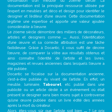
d’estimation d’un meuble du 20ème siècle. La
documentation est la principale ressource utilisée par
l’expert en meubles art déco et design pour identifier le
designer et l’éditeur d’une œuvre. Cette documentation
légitime une expertise et apporte une valeur ajoutée
considérable à l’œuvre.
Le 20eme siècle dénombre des milliers de décorateurs,
artistes et designers comme
...
. Aussi, l’identification
d’une œuvre et sa correcte attribution est une tâche
fastidieuse. Grâce à Docantic, il vous suffit de décrire
l’œuvre, de comparer la vôtre aux résultats obtenus et
ainsi connaître l’identité de l’artiste et les livres,
magazines et revues anciennes dans lesquels l’œuvre a
été publiée.
Docantic se focalise sur la documentation ancienne,
c’est-à-dire publiée du vivant de l’artiste. En effet, un
meuble, luminaire,
Tabouret
, etc. publié dans une
publicité ou un article dédié à un évènement où était
présent le designer sera bien moins sujet à controverse
qu’une œuvre publiée dans un livre édité des années
après la mort du créateur.
Alors, êtes-vous sûr que l’artiste soit bien
...
? Le prix