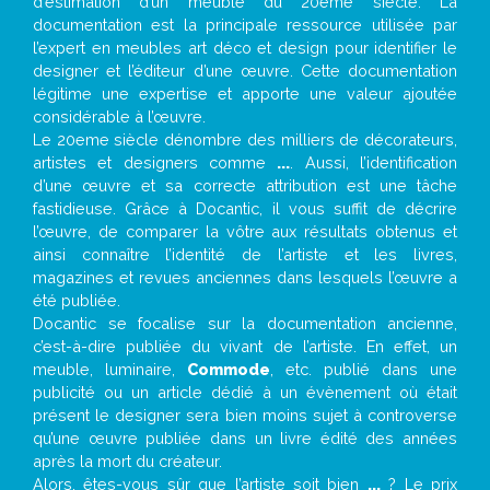
d’estimation d’un meuble du 20ème siècle. La
documentation est la principale ressource utilisée par
l’expert en meubles art déco et design pour identifier le
designer et l’éditeur d’une œuvre. Cette documentation
légitime une expertise et apporte une valeur ajoutée
considérable à l’œuvre.
Le 20eme siècle dénombre des milliers de décorateurs,
artistes et designers comme
...
. Aussi, l’identification
d’une œuvre et sa correcte attribution est une tâche
fastidieuse. Grâce à Docantic, il vous suffit de décrire
l’œuvre, de comparer la vôtre aux résultats obtenus et
ainsi connaître l’identité de l’artiste et les livres,
magazines et revues anciennes dans lesquels l’œuvre a
été publiée.
Docantic se focalise sur la documentation ancienne,
c’est-à-dire publiée du vivant de l’artiste. En effet, un
meuble, luminaire,
Commode
, etc. publié dans une
publicité ou un article dédié à un évènement où était
présent le designer sera bien moins sujet à controverse
qu’une œuvre publiée dans un livre édité des années
après la mort du créateur.
Alors, êtes-vous sûr que l’artiste soit bien
...
? Le prix