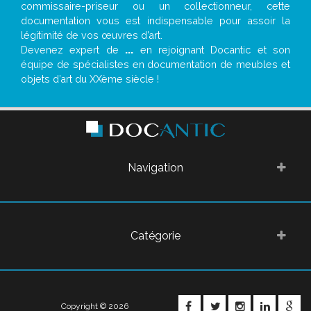
commissaire-priseur ou un collectionneur, cette
documentation vous est indispensable pour assoir la
légitimité de vos œuvres d’art.
Devenez expert de
...
en rejoignant Docantic et son
équipe de spécialistes en documentation de meubles et
objets d’art du XXème siècle !
Navigation
Catégorie
FACEBOOK
TWITTER
INSTAGRA
LINKE
G
Copyright © 2026