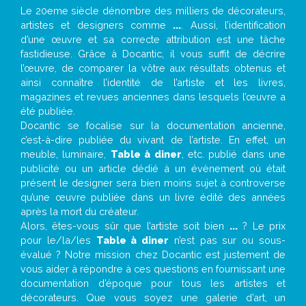
Le 20eme siècle dénombre des milliers de décorateurs,
artistes et designers comme
...
. Aussi, l’identification
d’une œuvre et sa correcte attribution est une tâche
fastidieuse. Grâce à Docantic, il vous suffit de décrire
l’œuvre, de comparer la vôtre aux résultats obtenus et
ainsi connaître l’identité de l’artiste et les livres,
magazines et revues anciennes dans lesquels l’œuvre a
été publiée.
Docantic se focalise sur la documentation ancienne,
c’est-à-dire publiée du vivant de l’artiste. En effet, un
meuble, luminaire,
Table à diner
, etc. publié dans une
publicité ou un article dédié à un évènement où était
présent le designer sera bien moins sujet à controverse
qu’une œuvre publiée dans un livre édité des années
après la mort du créateur.
Alors, êtes-vous sûr que l’artiste soit bien
...
? Le prix
pour le/la/les
Table à diner
n’est pas sur ou sous-
évalué ? Notre mission chez Docantic est justement de
vous aider à répondre à ces questions en fournissant une
documentation d’époque pour tous les artistes et
décorateurs. Que vous soyez une galerie d’art, un