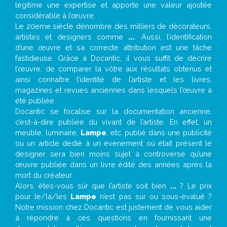
légitime une expertise et apporte une valeur ajoutée
considérable à l’œuvre.
Le 20eme siècle dénombre des milliers de décorateurs,
artistes et designers comme
...
. Aussi, l’identification
d’une œuvre et sa correcte attribution est une tâche
fastidieuse. Grâce à Docantic, il vous suffit de décrire
l’œuvre, de comparer la vôtre aux résultats obtenus et
ainsi connaître l’identité de l’artiste et les livres,
magazines et revues anciennes dans lesquels l’œuvre a
été publiée.
Docantic se focalise sur la documentation ancienne,
c’est-à-dire publiée du vivant de l’artiste. En effet, un
meuble, luminaire,
Lampe
, etc. publié dans une publicité
ou un article dédié à un évènement où était présent le
designer sera bien moins sujet à controverse qu’une
œuvre publiée dans un livre édité des années après la
mort du créateur.
Alors, êtes-vous sûr que l’artiste soit bien
...
? Le prix
pour le/la/les
Lampe
n’est pas sur ou sous-évalué ?
Notre mission chez Docantic est justement de vous aider
à répondre à ces questions en fournissant une