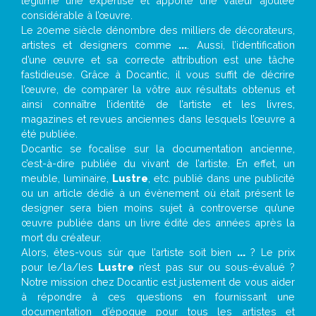
légitime une expertise et apporte une valeur ajoutée
considérable à l’œuvre.
Le 20eme siècle dénombre des milliers de décorateurs,
artistes et designers comme
...
. Aussi, l’identification
d’une œuvre et sa correcte attribution est une tâche
fastidieuse. Grâce à Docantic, il vous suffit de décrire
l’œuvre, de comparer la vôtre aux résultats obtenus et
ainsi connaître l’identité de l’artiste et les livres,
magazines et revues anciennes dans lesquels l’œuvre a
été publiée.
Docantic se focalise sur la documentation ancienne,
c’est-à-dire publiée du vivant de l’artiste. En effet, un
meuble, luminaire,
Lustre
, etc. publié dans une publicité
ou un article dédié à un évènement où était présent le
designer sera bien moins sujet à controverse qu’une
œuvre publiée dans un livre édité des années après la
mort du créateur.
Alors, êtes-vous sûr que l’artiste soit bien
...
? Le prix
pour le/la/les
Lustre
n’est pas sur ou sous-évalué ?
Notre mission chez Docantic est justement de vous aider
à répondre à ces questions en fournissant une
documentation d’époque pour tous les artistes et