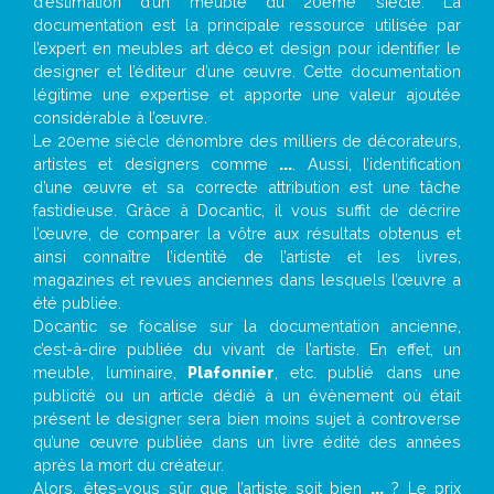
d’estimation d’un meuble du 20ème siècle. La
documentation est la principale ressource utilisée par
l’expert en meubles art déco et design pour identifier le
designer et l’éditeur d’une œuvre. Cette documentation
légitime une expertise et apporte une valeur ajoutée
considérable à l’œuvre.
Le 20eme siècle dénombre des milliers de décorateurs,
artistes et designers comme
...
. Aussi, l’identification
d’une œuvre et sa correcte attribution est une tâche
fastidieuse. Grâce à Docantic, il vous suffit de décrire
l’œuvre, de comparer la vôtre aux résultats obtenus et
ainsi connaître l’identité de l’artiste et les livres,
magazines et revues anciennes dans lesquels l’œuvre a
été publiée.
Docantic se focalise sur la documentation ancienne,
c’est-à-dire publiée du vivant de l’artiste. En effet, un
meuble, luminaire,
Plafonnier
, etc. publié dans une
publicité ou un article dédié à un évènement où était
présent le designer sera bien moins sujet à controverse
qu’une œuvre publiée dans un livre édité des années
après la mort du créateur.
Alors, êtes-vous sûr que l’artiste soit bien
...
? Le prix