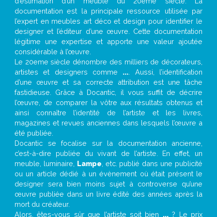
d’estimation d’un meuble du 20ème siècle. La
documentation est la principale ressource utilisée par
l’expert en meubles art déco et design pour identifier le
designer et l’éditeur d’une œuvre. Cette documentation
légitime une expertise et apporte une valeur ajoutée
considérable à l’œuvre.
Le 20eme siècle dénombre des milliers de décorateurs,
artistes et designers comme
...
. Aussi, l’identification
d’une œuvre et sa correcte attribution est une tâche
fastidieuse. Grâce à Docantic, il vous suffit de décrire
l’œuvre, de comparer la vôtre aux résultats obtenus et
ainsi connaître l’identité de l’artiste et les livres,
magazines et revues anciennes dans lesquels l’œuvre a
été publiée.
Docantic se focalise sur la documentation ancienne,
c’est-à-dire publiée du vivant de l’artiste. En effet, un
meuble, luminaire,
Lampe
, etc. publié dans une publicité
ou un article dédié à un évènement où était présent le
designer sera bien moins sujet à controverse qu’une
œuvre publiée dans un livre édité des années après la
mort du créateur.
Alors, êtes-vous sûr que l’artiste soit bien
...
? Le prix